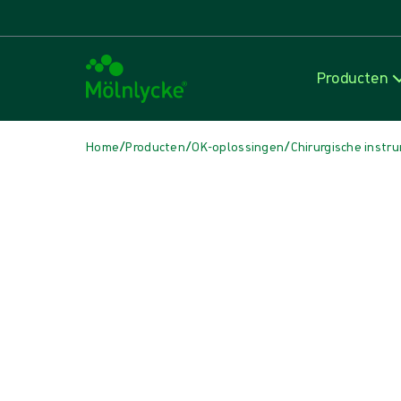
Producten
/
/
/
Home
Producten
OK-oplossingen
Chirurgische inst
Media overslaan
Pulsed lavage