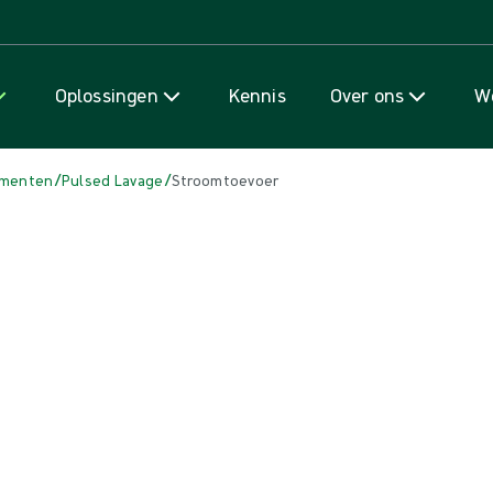
Naar inhoud gaan
Oplossingen
Kennis
Over ons
We
/
/
rumenten
Pulsed Lavage
Stroomtoevoer