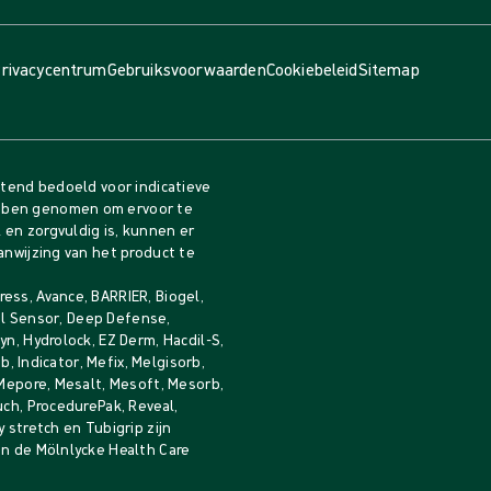
rivacycentrum
Gebruiksvoorwaarden
Cookiebeleid
Sitemap
itend bedoeld voor indicatieve
bben genomen om ervoor te
en zorgvuldig is, kunnen er
anwijzing van het product te
ess, Avance, BARRIER, Biogel,
gel Sensor, Deep Defense,
n, Hydrolock, EZ Derm, Hacdil-S,
b, Indicator, Mefix, Melgisorb,
 Mepore, Mesalt, Mesoft, Mesorb,
uch, ProcedurePak, Reveal,
 stretch en Tubigrip zijn
an de Mölnlycke Health Care