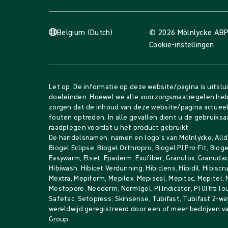
Belgium (Dutch)
© 2026 Mölnlycke AB
P
Cookie-instellingen
Let op: De informatie op deze website/pagina is uitslu
doeleinden. Hoewel we alle voorzorgsmaatregelen he
zorgen dat de inhoud van deze website/pagina actueel 
fouten optreden. In alle gevallen dient u de gebruiksa
raadplegen voordat u het product gebruikt.
De handelsnamen, namen en logo's van Mölnlycke, Alldr
Biogel Eclipse, Biogel Orthropro, Biogel PI Pro-Fit, Bio
Easywarm, Elset, Epaderm, Exufiber, Granulox, Granudacy
Hibiwash, Hibicet Verdunning, Hibiclens, Hibidil, Hibiscru
Mextra, Mepiform, Mepilex, Mepiseal, Mepitac, Mepitel,
Mestopore, Neoderm, Normlgel, PI Indicator, PI UltraTo
Safetac, Setopress, Skinsense, Tubifast, Tubifast 2-way
wereldwijd geregistreerd door een of meer bedrijven v
Group.