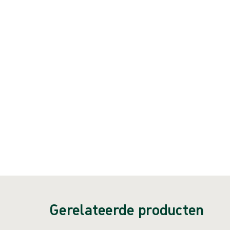
Stroomtoevoer
Product: art.nr. {{ store.currentProductVariant?.productId }}
{{ feature }}
Gecertificeerd door ISCC
FSC-gecertificeerd papier
Neem contact met ons op
Gerelateerde producten