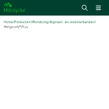
Naar inhoud gaan
Home
/
Producten
/
Wondzorg
/
Alginaat- en vezelverbanden
/
Melgisorb® Plus
Media overslaan
Alginaat- en vezelverbanden
Melgisorb® Plus
Absorberend alginaatverband
Product: art.nr. {{ store.currentProductVariant?.productId }}