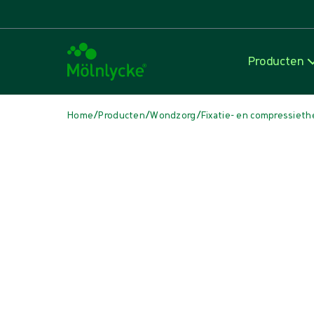
Producten
/
/
/
Home
Producten
Wondzorg
Fixatie- en compressieth
Media overslaan
Fixatie- en compressietherapie