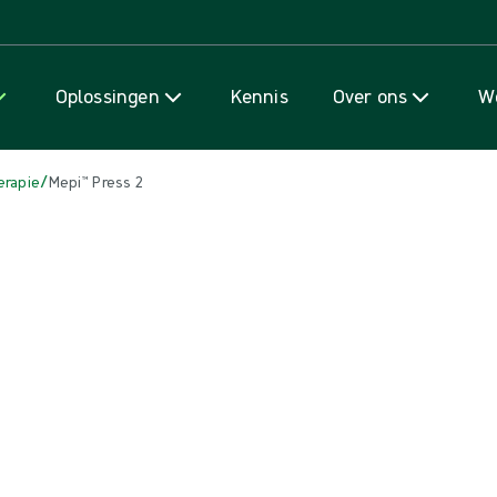
Naar inhoud gaan
Oplossingen
Kennis
Over ons
We
/
erapie
Mepi™ Press 2