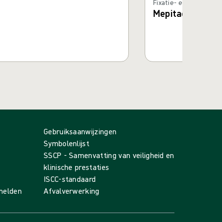
Fixatie- en compressi
Mepitac®
Gebruiksaanwijzingen
Symbolenlijst
SSCP - Samenvatting van veiligheid en
klinische prestaties
ISCC-standaard
 melden
Afvalverwerking