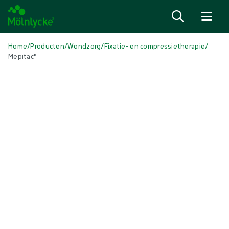
Naar inhoud gaan
Home
/
Producten
/
Wondzorg
/
Fixatie- en compressietherapie
/
Mepitac®
Media overslaan
Fixatie- en compressietherapie
Mepitac®
Ontworpen voor de fixatie van medische hulpmiddelen
Product: art.nr. {{ store.currentProductVariant?.productId }}