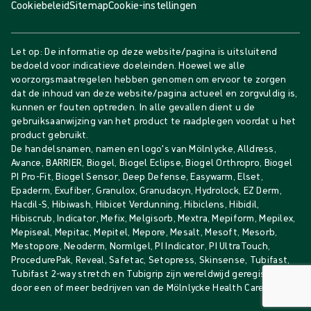
Cookiebeleid
Sitemap
Cookie-instellingen
Let op: De informatie op deze website/pagina is uitsluitend
bedoeld voor indicatieve doeleinden. Hoewel we alle
voorzorgsmaatregelen hebben genomen om ervoor te zorgen
dat de inhoud van deze website/pagina actueel en zorgvuldig is,
kunnen er fouten optreden. In alle gevallen dient u de
gebruiksaanwijzing van het product te raadplegen voordat u het
product gebruikt.
De handelsnamen, namen en logo's van Mölnlycke, Alldress,
Avance, BARRIER, Biogel, Biogel Eclipse, Biogel Orthropro, Biogel
PI Pro-Fit, Biogel Sensor, Deep Defense, Easywarm, Elset,
Epaderm, Exufiber, Granulox, Granudacyn, Hydrolock, EZ Derm,
Hacdil-S, Hibiwash, Hibicet Verdunning, Hibiclens, Hibidil,
Hibiscrub, Indicator, Mefix, Melgisorb, Mextra, Mepiform, Mepilex,
Mepiseal, Mepitac, Mepitel, Mepore, Mesalt, Mesoft, Mesorb,
Mestopore, Neoderm, Normlgel, PI Indicator, PI UltraTouch,
ProcedurePak, Reveal, Safetac, Setopress, Skinsense, Tubifast,
Tubifast 2-way stretch en Tubigrip zijn wereldwijd geregistreerd
door een of meer bedrijven van de Mölnlycke Health Care Group.