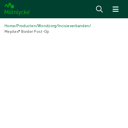
Naar inhoud gaan
Home
/
Producten
/
Wondzorg
/
Incisieverbanden
/
Mepilex® Border Post-Op
Media overslaan
Incisieverbanden
Mepilex® Border Post-Op
Zelfklevend zacht siliconen verband
Product: art.nr. {{ store.currentProductVariant?.productId }}