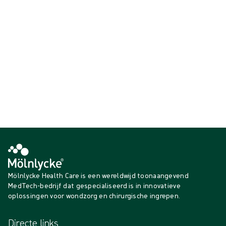
{{ feature }}
Gecertificeerd door ISCC
FSC-gecertificeerd papier
Neem contact met ons op
Mölnlycke Health Care is een wereldwijd toonaangevend
MedTech-bedrijf dat gespecialiseerd is in innovatieve
oplossingen voor wondzorg en chirurgische ingrepen.
Directe links