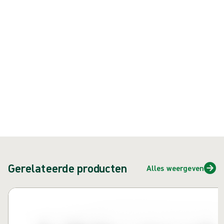
Product: art.nr. {{ store.currentProductVariant?.productId }}
{{ feature }}
Gecertificeerd door ISCC
FSC-gecertificeerd papier
Neem contact met ons op
Gerelateerde producten
Alles weergeven
Carrousel overslaan