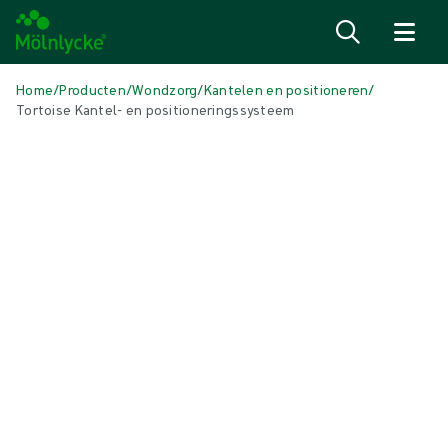
Naar inhoud gaan
Home
/
Producten
/
Wondzorg
/
Kantelen en positioneren
/
Tortoise Kantel- en positioneringssysteem
Media overslaan
Kantelen en positioneren
Tortoise Kantel- en
positioneringssysteem
Standaard drukverdelingssysteem voor kantelen en herpositioneren