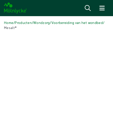
Naar inhoud gaan
Home
/
Producten
/
Wondzorg
/
Voorbereiding van het wondbed
/
Mesalt®
Media overslaan
Voorbereiding van het wondbed
Mesalt®
Reinigend natriumchlorideverband
Product: art.nr. {{ store.currentProductVariant?.productId }}