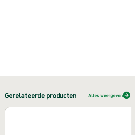
{{ feature }}
Gecertificeerd door ISCC
FSC-gecertificeerd papier
Neem contact met ons op
Gerelateerde producten
Alles weergeven
Carrousel overslaan