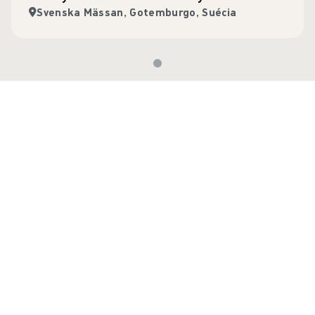
Svenska Mässan, Gotemburgo, Suécia
Conhecimento
Ver todos os artigos
Pular carrossel