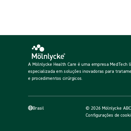
Mostrando {{ products.length }} de {{ total }}
Ver mais
Carrgando...
A Mölnlycke Health Care é uma empresa MedTech l
especializada em soluções inovadoras para tratame
e procedimentos cirúrgicos.
Brasil
© 2026 Mölnlycke AB
C
Configurações de cook