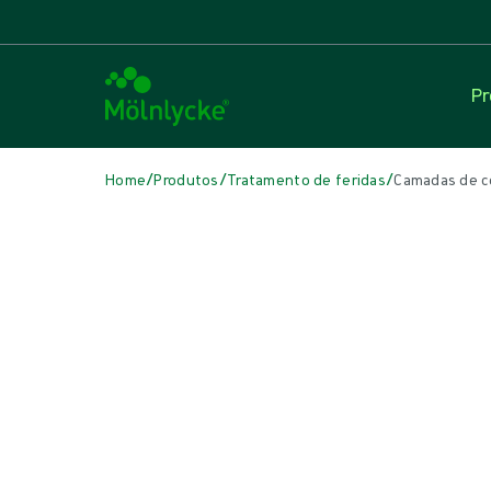
Pr
/
/
/
Home
Produtos
Tratamento de feridas
Camadas de c
Skip to products
Tratamento de feridas (27)
Ver mais
Camadas de contato com a ferida (3)
Conventional Dressings (1)
Curativos antimicrobianos (4)
Curativos de Alginato e Fibra (3)
Curativos de Espuma com Borda (4)
Curativos de espuma sem borda (3)
Curativos para incisão (1)