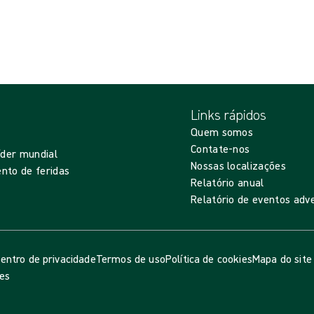
Links rápidos
Quem somos
Contate-nos
íder mundial
Nossas localizações
nto de feridas
Relatório anual
Relatório de eventos adv
entro de privacidade
Termos de uso
Política de cookies
Mapa do site
ies