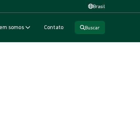
Brasil
em somos
Contato
Buscar
indivíduos com feridas
próprios cuidados. Para indivíduos que sofrem de feridas