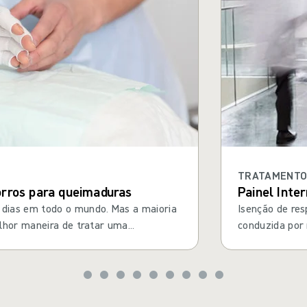
TRATAMENTO 
orros para queimaduras
Painel Inte
dias em todo o mundo. Mas a maioria
Isenção de res
lhor maneira de tratar uma
conduzida por 
s é possível reduzir sua gravidade.
Curativos par
Mölnlycke Heal
regulou) a inv