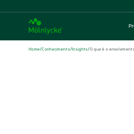
Pr
/
/
/
Home
Conhecimento
Insights
O que é o envolviment
NESTE ARTIGO
Tratamento de feridas
|
3 Min Leitura
O que é o envolvimento do pacie
crônicas?
Pacientes engajados são os pacientes que todos gostaríamos de s
crônicas, onde o tratamento está em andamento, essa abordagem