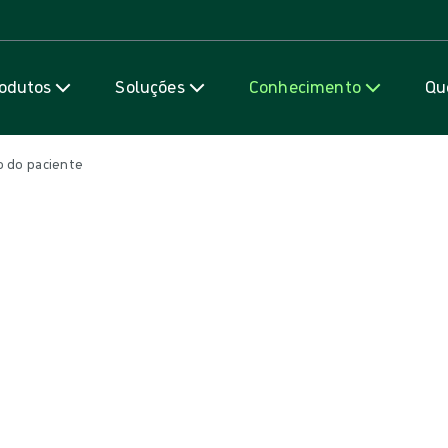
Saiba mais
odutos
Soluções
Conhecimento
Qu
o do paciente
nte e por que é importante para 
er - participantes informados, envolvidos e motivados em nossos 
 pode ser particularmente valiosa.