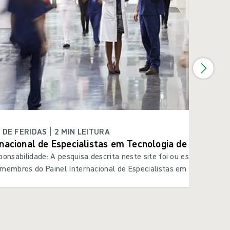
DE FERIDAS | 2 MIN LEITURA
rnacional de Especialistas em Tecnologia de Curativo
ponsabilidade: A pesquisa descrita neste site foi ou está sendo
membros do Painel Internacional de Especialistas em Tecnologia
a Feridas (iWDTEP). O iWDTEP é composto por consultores pagos 
th Care AB (Gotemburgo, Suécia). A Mölnlycke não controlou (ou
estigação realizada pelos membros da iWDTEP.