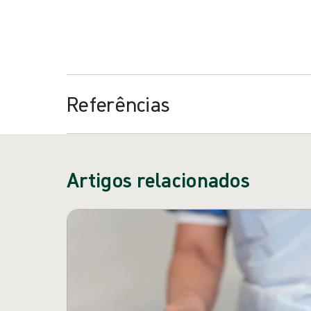
Você pode aprender mais sobre o envolvimento do pa
Otimizando o tratamento de feridas por meio do env
apoiado por uma bolsa de educação da Mölnlycke, en
Referências
Artigos relacionados
Pular carrossel