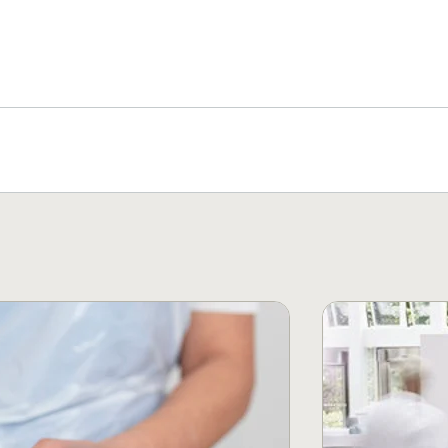
ciente no tratamento de feridas crônicas em
olvimento do paciente
, um documento de consenso
tre outros.