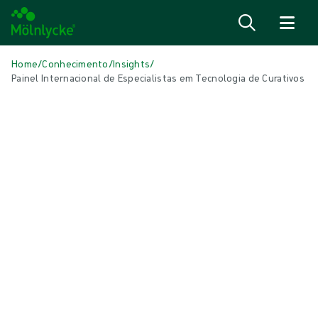
Saiba mais
Home
/
Conhecimento
/
Insights
/
Painel Internacional de Especialistas em Tecnologia de Curativos
NESTE ARTIGO
Tratamento de feridas
|
2 Min Leitura
Painel Internacional de Especialistas
em Tecnologia de Curativos
Isenção de responsabilidade: A pesquisa descrita neste site foi ou
está sendo conduzida por membros do Painel Internacional de
Especialistas em Tecnologia de Curativos para Feridas (iWDTEP). O
iWDTEP é composto por consultores pagos pela Mölnlycke Health
Care AB (Gotemburgo, Suécia). A Mölnlycke não controlou (ou regulou)
a investigação realizada pelos membros da iWDTEP.