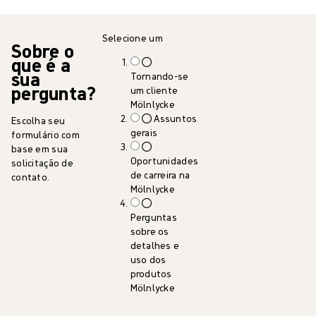
Selecione um
Sobre o
que é a
sua
Tornando-se
pergunta?
um cliente
Mölnlycke
Assuntos
Escolha seu
gerais
formulário com
base em sua
Oportunidades
solicitação de
de carreira na
contato.
Mölnlycke
Perguntas
sobre os
detalhes e
uso dos
produtos
Mölnlycke