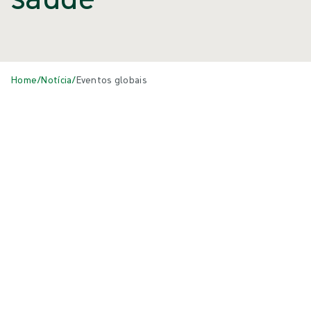
Home
/
Notícia
/
Eventos globais
Eventos
Tudo
{{ category.DisplayName ?? category.Name }}
{{eventCard.Title}}
{{eventCard.Heading}}
{{eventCard.Location}}