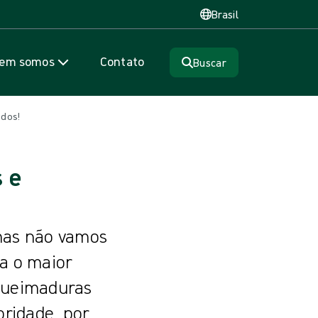
Brasil
em somos
Contato
Buscar
ados!
 e
 mas não vamos
ra o maior
 queimaduras
oridade, por