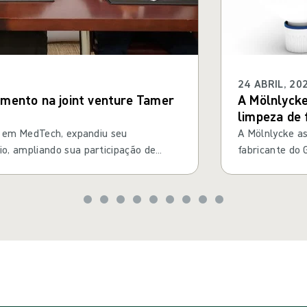
24 ABRIL, 20
imento na joint venture Tamer
A Mölnlycke
limpeza de 
tratamento 
l em MedTech, expandiu seu
A Mölnlycke as
o, ampliando sua participação de
fabricante do
itária da Tamer Mölnlycke Care - uma
feridas.
ado em distribuição de saúde no Reino