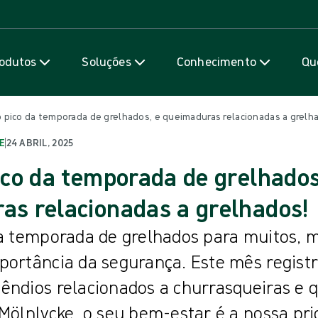
Saiba mais
odutos
Soluções
Conhecimento
Qu
 o pico da temporada de grelhados, e queimaduras relacionadas a grelh
E
|
24 ABRIL, 2025
ico da temporada de grelhados
as relacionadas a grelhados!
ca temporada de grelhados para muitos,
portância da segurança. Este mês regist
êndios relacionados a churrasqueiras e
Mölnlycke, o seu bem-estar é a nossa pri