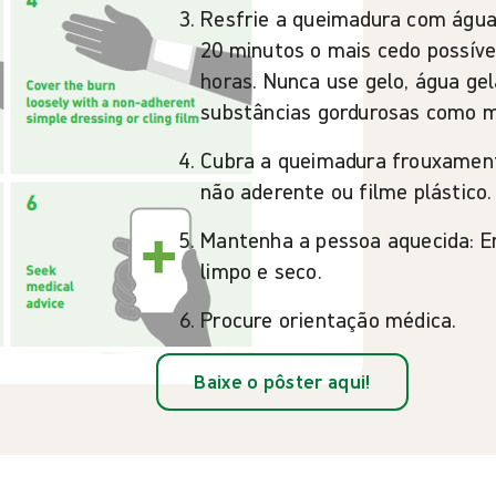
Resfrie a queimadura com água
20 minutos o mais cedo possível
horas. Nunca use gelo, água ge
substâncias gordurosas como m
Cubra a queimadura frouxamen
não aderente ou filme plástico.
Mantenha a pessoa aquecida: E
limpo e seco.
Procure orientação médica.
Baixe o pôster aqui!