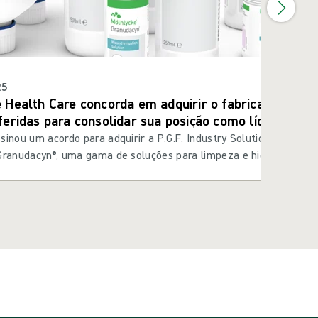
25
 Health Care concorda em adquirir o fabricante líder
feridas para consolidar sua posição como líder globa
de feridas
sinou um acordo para adquirir a P.G.F. Industry Solutions GmbH,
 Granudacyn®, uma gama de soluções para limpeza e hidratação de