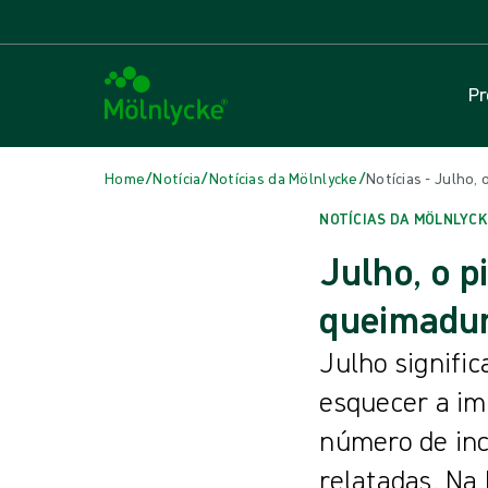
Pr
/
/
/
Home
Notícia
Notícias da Mölnlycke
Notícias - Julho,
NOTÍCIAS DA MÖLNLYCK
Julho, o p
queimadur
Julho signifi
esquecer a im
número de inc
relatadas. Na 