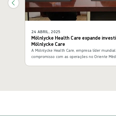
24 ABRIL, 2025
Mölnlycke Health Care expande invest
Mölnlycke Care
A Mölnlycke Health Care, empresa líder mundia
compromisso com as operações no Oriente Médi
33,3% para 60% para se tornar acionista major
joint venture com o Tamer Group, líder de merc
da Arábia Saudita.