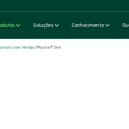
Saiba mais
odutos
Soluções
Conhecimento
Qu
/
ontato com feridas
Mepitel® One