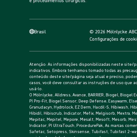
e procedimentos cirúrgicos.
Brasil
© 2026 Mölnlycke AB
C
Configurações de cook
Atenção: As informações disponibilizadas neste site/p
indicativos. Embora tenhamos tomado todas as precauç
conteúdo deste site/página seja atual e preciso, pode
casos, você deve consultar as instruções de uso que
usá-lo.
O Mölnlycke, Alldress, Avance, BARRIER, Biogel, Biogel E
PI Pro-Fit, Biogel Sensor, Deep Defense, Easywarm, Else
Granudacyn, Hydrolock, EZ Derm, Hacdil-S, Hibiwash, Hib
Hibidil, Hibiscrub, Indicator, Mefix, Melgisorb, Mextra, 
Mepitac, Mepitel, Mepore, Mesalt, Mesoft, Mesorb, Mes
Indicator, PI UltraTouch, ProcedurePak, As marcas comer
Safetac, Setopress, Skinsense, Tubifast, Tubifast 2-wa