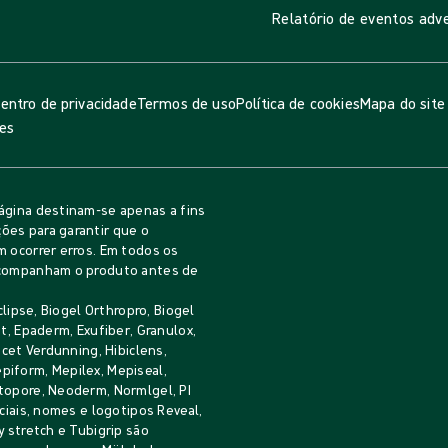
Relatório de eventos adv
entro de privacidade
Termos de uso
Política de cookies
Mapa do site
ies
ágina destinam-se apenas a fins
ões para garantir que o
m ocorrer erros. Em todos os
 acompanham o produto antes de
clipse, Biogel Orthropro, Biogel
t, Epaderm, Exufiber, Granulox,
icet Verdunning, Hibiclens,
Mepiform, Mepilex, Mepiseal,
topore, Neoderm, Normlgel, PI
ciais, nomes e logotipos Reveal,
y stretch e Tubigrip são