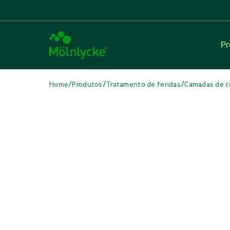
Pr
/
/
/
Home
Produtos
Tratamento de feridas
Camadas de c
Pular
Camadas de contato com a ferida