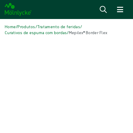
Saiba mais
Home
/
Produtos
/
Tratamento de feridas
/
Curativos de espuma com bordas
/
Mepilex® Border Flex
Pular
Curativos de Espuma com Borda
Mepilex® Border Flex
Curativo de espuma de silicone suave autoadesivo
Produto: ID {{ store.currentProductVariant?.productId }}