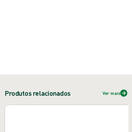
{{ feature }}
Certificado por ISCC
Certificado FSC
Fale conosco
Produtos relacionados
Ver mais
Pular carrossel