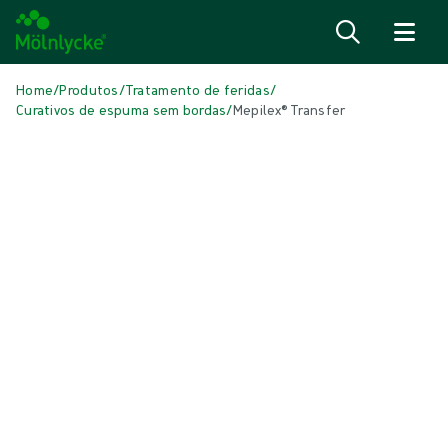
Saiba mais
Home
/
Produtos
/
Tratamento de feridas
/
Curativos de espuma sem bordas
/
Mepilex® Transfer
Pular
Curativos de espuma sem borda
Mepilex® Transfer
Curativo de silicone suave para transferência de exsudato
Produto: ID {{ store.currentProductVariant?.productId }}