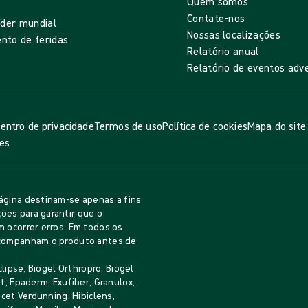
Quem somos
Contate-nos
íder mundial
Nossas localizações
nto de feridas
Relatório anual
Relatório de eventos adv
entro de privacidade
Termos de uso
Política de cookies
Mapa do site
ies
ágina destinam-se apenas a fins
ões para garantir que o
m ocorrer erros. Em todos os
 acompanham o produto antes de
clipse, Biogel Orthropro, Biogel
t, Epaderm, Exufiber, Granulox,
icet Verdunning, Hibiclens,