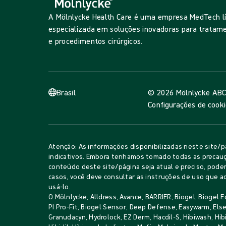
A Mölnlycke Health Care é uma empresa MedTech l
especializada em soluções inovadoras para tratame
e procedimentos cirúrgicos.
Brasil
© 2026 Mölnlycke AB
C
Configurações de cook
Atenção: As informações disponibilizadas neste site/p
indicativos. Embora tenhamos tomado todas as precauç
conteúdo deste site/página seja atual e preciso, pode
casos, você deve consultar as instruções de uso que
usá-lo.
O Mölnlycke, Alldress, Avance, BARRIER, Biogel, Biogel E
PI Pro-Fit, Biogel Sensor, Deep Defense, Easywarm, Else
Granudacyn, Hydrolock, EZ Derm, Hacdil-S, Hibiwash, Hib