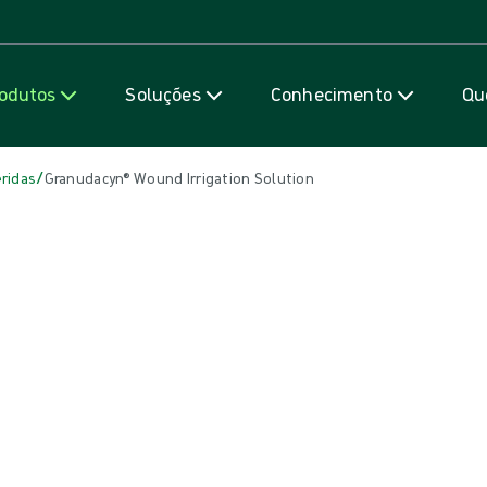
Saiba mais
odutos
Soluções
Conhecimento
Qu
/
ridas
Granudacyn® Wound Irrigation Solution