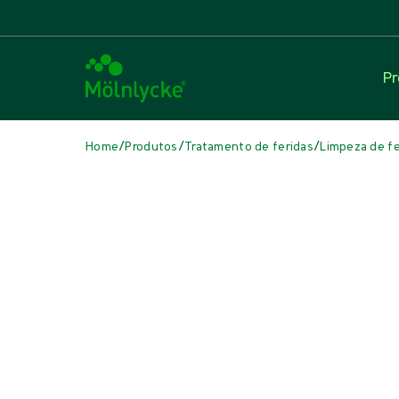
Pr
/
/
/
Home
Produtos
Tratamento de feridas
Limpeza de fe
Pular
Wound Cleansing