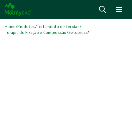
Saiba mais
Home
/
Produtos
/
Tratamento de feridas
/
Terapia de Fixação e Compressão
/
Setopress®
Pular
Terapia de fixação e compressão
Setopress®
Setopress é uma bandagem de compressão
Produto: ID {{ store.currentProductVariant?.productId }}