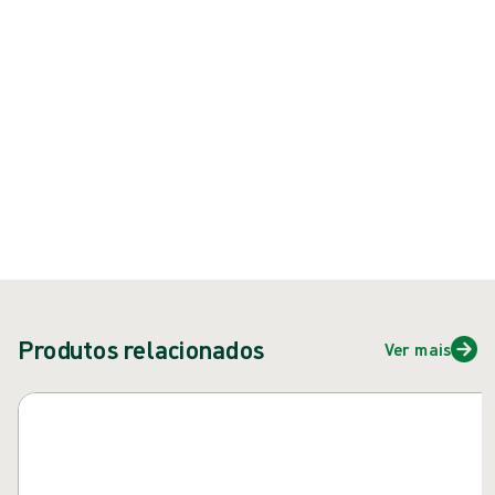
{{ feature }}
Certificado por ISCC
Certificado FSC
Fale conosco
Produtos relacionados
Ver mais
Pular carrossel