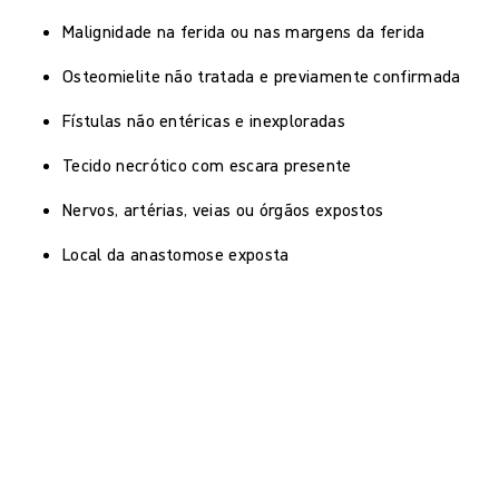
Malignidade na ferida ou nas margens da ferida
Osteomielite não tratada e previamente confirmada
Fístulas não entéricas e inexploradas
Tecido necrótico com escara presente
Nervos, artérias, veias ou órgãos expostos
Local da anastomose exposta
Que nível de pressão negativa o Avance
Solo oferece?
O Avance Solo gerencia fluidos de forma eficaz e contínua,
ao mesmo tempo em que fornece uma pressão negativa
1
contínua de –125 mmHg.