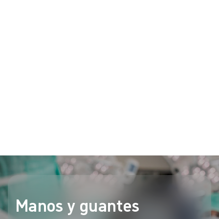
¿Cómo se ve el futuro de la fabricación de guantes y
puede, y debe, regresar a NRL?
El látex de caucho natural, la primera opción desde
hace mucho tiempo en el material de guantes
médicos y quirúrgicos, no siempre ha sido el material
más popular en los últimos años. En este podcast, el
Dr. Haydn Williams explica por qué es hora de echar
otro vistazo a la NRL.
Escucha el episodio en Spotify
Manos y guantes