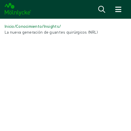
Saltar al contenido
Inicio
/
Conocimiento
/
Insights
/
La nueva generación de guantes quirúrgicos (NRL)
EN ESTE ARTÍCULO
Guantes
|
1 min de lectura
La nueva generación de guantes
quirúrgicos (NRL)
Guantes quirúrgicos y materias primas: ¿es hora de una reevaluación?