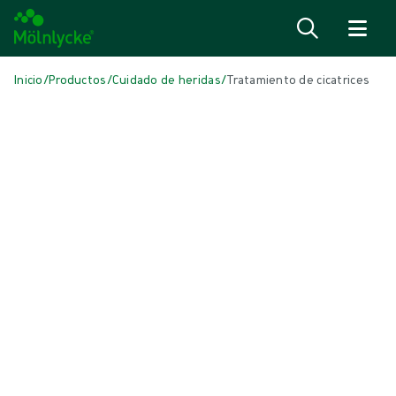
Saltar al contenido
Inicio
/
Productos
/
Cuidado de heridas
/
Tratamiento de cicatrices
Skip to products
Tratamiento de heridas (40)
Mostrar todo
Apósitos absorbentes (1)
Apósitos antimicrobianos (5)
Apósitos convencionales (3)
Apósitos de alginato y fibras (3)
Apósitos de espuma con bordes (5)
Apósitos de espuma sin bordes (6)
Apósitos para incisiones (1)
Cuidado de la piel (1)
Esponjas y gasas convencionales (1)
Láminas de contacto con la herida (3)
Limpieza de heridas (2)
Terapia compresiva y fijación (6)
Terapia de presión negativa (2)