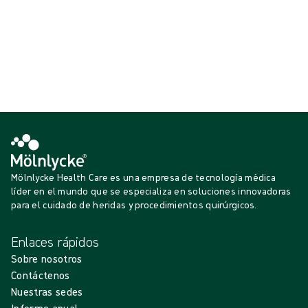
{{productCard.CategoryName}}
{{productCard.ProductGroupName}}
Ver {{ products.length }} de {{ total }}
Mostrar más
Cargando...
Mölnlycke Health Care es una empresa de tecnología médica
líder en el mundo que se especializa en soluciones innovadoras
para el cuidado de heridas y procedimientos quirúrgicos.
Enlaces rápidos
Sobre nosotros
Contáctenos
Nuestras sedes