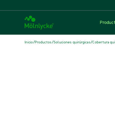
Produc
/
/
/
Inicio
Productos
Soluciones quirúrgicas
Cobertura qui
Skip to products
Tratamiento de heridas (40)
Mostrar todo
Apósitos absorbentes (1)
Apósitos antimicrobianos (5)
Apósitos convencionales (3)
Apósitos de alginato y fibras (3)
Apósitos de espuma con bordes (5)
Apósitos de espuma sin bordes (6)
Apósitos para incisiones (1)