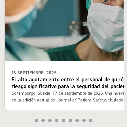
18 SEPTIEMBRE, 2025
El alto agotamiento entre el personal de quiró
riesgo significativo para la seguridad del pacie
revisión
Gotemburgo, Suecia. 17 de septiembre de 2025. Una nueva r
en la edición actual de Journal of Patient Safety, titulada 
riesgo: el efecto del agotamiento del proveedor de atenció
paciente en el quirófano' revela niveles alarmantemente a
los trabajadores de la salud en los quirófanos (OR) y advier
implicaciones para el bienestar del personal, la calidad de l