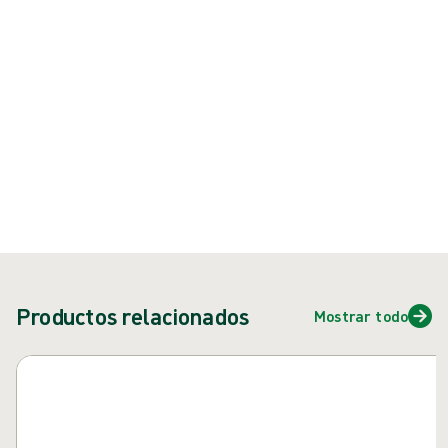
{{ feature }}
Certificado por ISCC
Papel certificado FSC
Contáctenos
Productos relacionados
Mostrar todo
Saltar carrusel