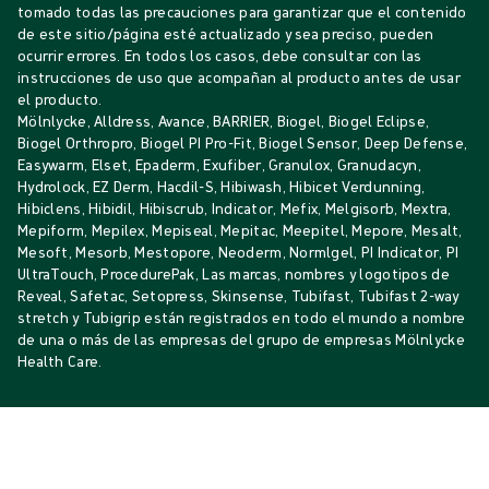
tomado todas las precauciones para garantizar que el contenido
de este sitio/página esté actualizado y sea preciso, pueden
ocurrir errores. En todos los casos, debe consultar con las
instrucciones de uso que acompañan al producto antes de usar
el producto.
Mölnlycke, Alldress, Avance, BARRIER, Biogel, Biogel Eclipse,
Biogel Orthropro, Biogel PI Pro-Fit, Biogel Sensor, Deep Defense,
Easywarm, Elset, Epaderm, Exufiber, Granulox, Granudacyn,
Hydrolock, EZ Derm, Hacdil-S, Hibiwash, Hibicet Verdunning,
Hibiclens, Hibidil, Hibiscrub, Indicator, Mefix, Melgisorb, Mextra,
Mepiform, Mepilex, Mepiseal, Mepitac, Meepitel, Mepore, Mesalt,
Mesoft, Mesorb, Mestopore, Neoderm, Normlgel, PI Indicator, PI
UltraTouch, ProcedurePak, Las marcas, nombres y logotipos de
Reveal, Safetac, Setopress, Skinsense, Tubifast, Tubifast 2-way
stretch y Tubigrip están registrados en todo el mundo a nombre
de una o más de las empresas del grupo de empresas Mölnlycke
Health Care.