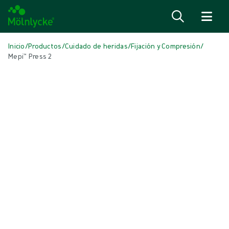
Saltar al contenido
Inicio
/
Productos
/
Cuidado de heridas
/
Fijación y Compresión
/
Mepi™ Press 2
Saltar medios
Terapia compresiva y fijación
Mepi™ Press 2
Sistema de compresión multicomponente
Producto: REF {{ store.currentProductVariant?.productId }}