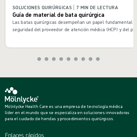
SOLUCIONES QUIRÚRGICAS | 7 MIN DE LECTURA
Guía de material de bata quirúrgica
Las batas quirúrgicas desempeñan un papel fundamental e
seguridad del proveedor de atención médica (HCP) y del pac
esterilidad del entorno del quirófano. Un aspecto clave de l
material de la bata y sus propiedades. Los materiales de la
difieren, y comprender las diferencias y hacer las seleccio
a los profesionales de la salud a tomar decisiones informa
de control de infecciones, optimizar los resultados quirúrg
seguridad del paciente.
Mölnlycke Health Care es una empresa de tecnología médica
líder en el mundo que se especializa en soluciones innovadoras
para el cuidado de heridas y procedimientos quirúrgicos.
Enlaces rápidos