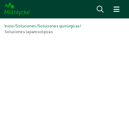
Saltar al contenido
Inicio
/
Soluciones
/
Soluciones quirúrgicas
/
Soluciones laparoscópicas
EN ESTE ARTÍCULO
Soluciones quirúrgicas
|
2 min de lectura
Soluciones laparoscópicas
Ahorre tiempo y costes con los packs personalizados ProcedurePak®
de Mölnlycke® para colecistectomías, apendicectomías, reparaciones
de hernias y otros procedimientos de regazo. Elija entre nuestra
amplia gama de instrumentos laparoscópicos de alta calidad. Cuanto
más agregue a cada pack, más valor y eficiencia logrará.