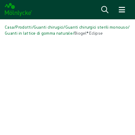
Salta al contenuto
Casa
/
Prodotti
/
Guanti chirugici
/
Guanti chirurgici sterili monouso
/
Guanti in lattice di gomma naturale
/
Biogel® Eclipse
Salta media
Guanti in lattice di gomma naturale
Biogel® Eclipse
Biogel Eclipse® è un guanto chirurgico per uso generico in lattice di
gomma naturale.