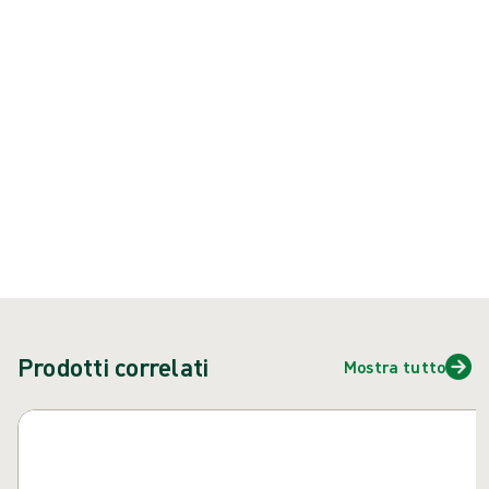
Prodotto: REF {{ store.currentProductVariant?.productId }}
{{ feature }}
Certificato da ISCC
Carta certificata FSC
Contattaci
Prodotti correlati
Mostra tutto
Salta carosello