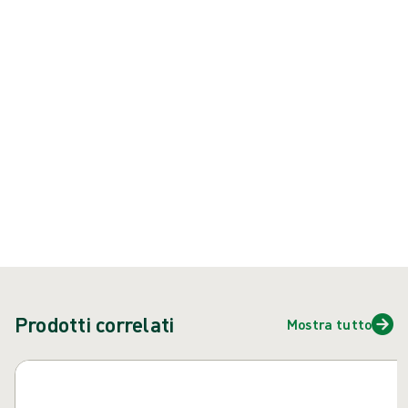
vestibilità, sensibilità e comfort.
Prodotto: REF {{ store.currentProductVariant?.productId }}
{{ feature }}
Certificato da ISCC
Carta certificata FSC
Contattaci
Prodotti correlati
Mostra tutto
Salta carosello