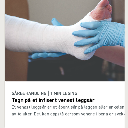
SÅRBEHANDLING | 1 MIN LESING
Tegn på et infisert venøst leggsår
Et venøst leggsår er et åpent sår på leggen eller ankelen s
av to uker. Det kan oppstå dersom venene i bena er svekke
tilbake til hjertet ved hjelp av veneklaffer som sørger for 
retning.