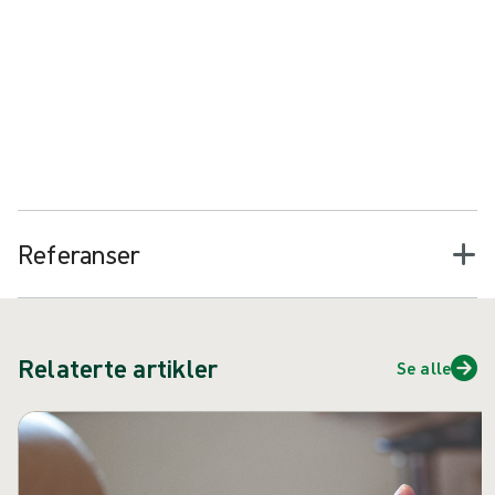
Tiltak for vevshåndtering:
Fjerner dødt vev og rusk for
å støtte dannelse av sunt granulering- og epitelvev
M.O.I.S.T.-prinsippene kan brukes på tvers av mange kroniske
sår, inkludert venøse leggsår, og anvendelsen av M.O.I.S.T. har
vist seg å hjelpe slike sår med å "utvikle seg mot tilheling eller
16
oppnå fullstendig tilheling
.
Referanser
Relaterte artikler
Se alle
Hopp over karusell