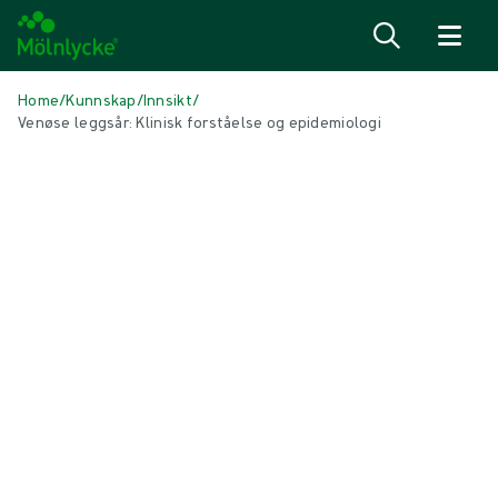
Hopp til innhold
Home
/
Kunnskap
/
Innsikt
/
Venøse leggsår: Klinisk forståelse og epidemiologi
I DENNE ARTIKKELEN
sårbehandling
|
4 min lesing
Venøse leggsår: Klinisk forståelse og
epidemiologi
Venøs leggsår og kronisk venøs insuffisiens utgjør et betydelig
helseproblem globalt. Kompresjonsbehandling er nøkkelen til
vellykket behandling¹.