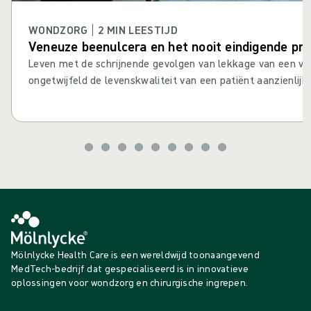
WONDZORG | 2 MIN LEESTIJD
Veneuze beenulcera en het nooit eindigende pr
Leven met de schrijnende gevolgen van lekkage van een ve
ongetwijfeld de levenskwaliteit van een patiënt aanzienlij
te maken hebben met de uitdagingen van sterk exsuderend
verdienen een betere kwaliteit van zorg. De verstorende ef
exsudaatlekkage op het dagelijks leven zouden niet lange
worden. Verandering komt eraan......
Mölnlycke Health Care is een wereldwijd toonaangevend
MedTech-bedrijf dat gespecialiseerd is in innovatieve
oplossingen voor wondzorg en chirurgische ingrepen.