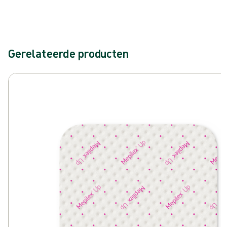
Dankzij Safetac is wondzorg vandaag de dag zachter, effectiever
en innovatiever dan ooit tevoren.
Gerelateerde producten
Carrousel overslaan