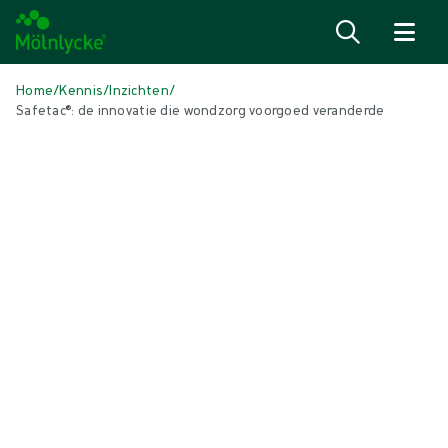
Naar inhoud gaan
Home
/
Kennis
/
Inzichten
/
Safetac®: de innovatie die wondzorg voorgoed veranderde
IN DIT ARTIKEL
Wondzorg
|
5 min leestijd
Safetac®: de innovatie die wondzorg
voorgoed veranderde
Met de uitvinding van Safetac bracht Mölnlycke een revolutie teweeg
in wondzorg en introduceerde het een reeks baanbrekende
verbanden die speciaal zijn ontworpen om de pijn bij verbandwissels
tot een minimum te beperken. Ontdek hoe Safetac technologie u en
uw patiënten kan helpen.