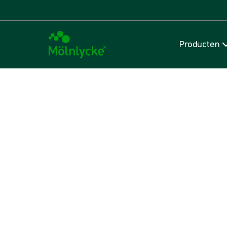
Producten
Suggesties
{{hit}}
Alles ({{ products.total + pages.total + documents.total }})
Producten ({{ products.total }})
Categorieën ({{ categories.total }})
Web ({{ pages.total }})
Documenten ({{ documents.total }})
Producten
({{ products.total }})