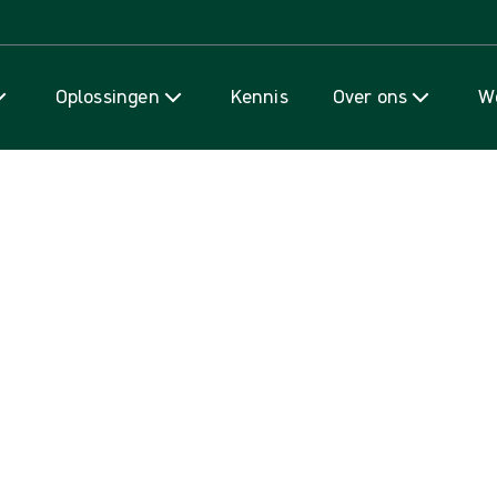
Naar inhoud gaan
Oplossingen
Kennis
Over ons
We