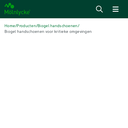
Naar inhoud gaan
Home
/
Producten
/
Biogel handschoenen
/
Biogel handschoenen voor kritieke omgevingen
Skip to products
Wondzorg (53)
Alles weergeven
Alginaat- en vezelverbanden (3)
Antimicrobieel verband (7)
Conventionele deppers en kompressen (3)
Conventionele verbanden (4)
Fixatie- en compressietherapie (7)
Huidverzorging (1)
Incisieverbanden (1)
Kantelen en positioneren (2)
Littekenbeheer (2)
Negatieve drukwondbehandeling (3)
Schuimverband zonder rand (6)
Schuimverbanden met border (5)