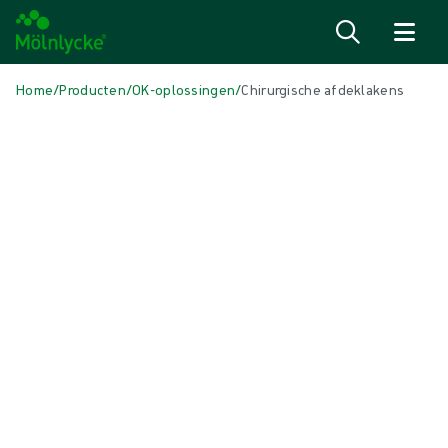
Naar inhoud gaan
Home
/
Producten
/
OK-oplossingen
/
Chirurgische afdeklakens
Skip to products
Wondzorg (53)
Alles weergeven
Alginaat- en vezelverbanden (3)
Antimicrobieel verband (7)
Conventionele deppers en kompressen (3)
Conventionele verbanden (4)
Fixatie- en compressietherapie (7)
Huidverzorging (1)
Incisieverbanden (1)
Kantelen en positioneren (2)
Littekenbeheer (2)
Negatieve drukwondbehandeling (3)
Schuimverband zonder rand (6)
Schuimverbanden met border (5)
Superabsorberend verband (2)