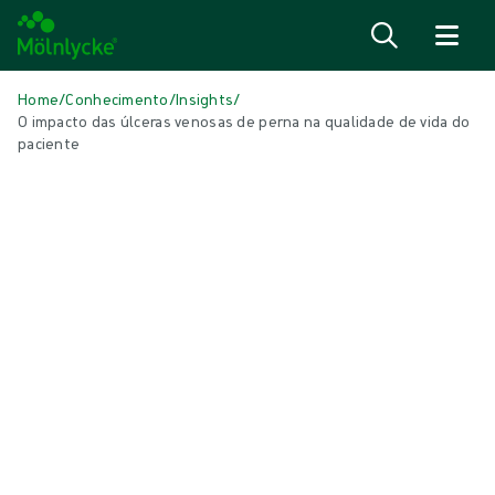
Saiba mais
Home
/
Conhecimento
/
Insights
/
O impacto das úlceras venosas de perna na qualidade de vida do
paciente
NESTE ARTIGO
Tratamento de feridas
|
4 Min Leitura
O impacto das úlceras venosas de
perna na qualidade de vida do
paciente
As úlceras venosas de perna podem ter um efeito significativo na
qualidade de vida do paciente. Como o gerenciamento de VLU pode
melhorar para melhorar a qualidade de vida do paciente e minimizar a
carga para os sistemas de saúde? Um artigo da Wounds International
explora a conexão entre o tratamento da úlcera venosa e a qualidade
de vida do paciente.