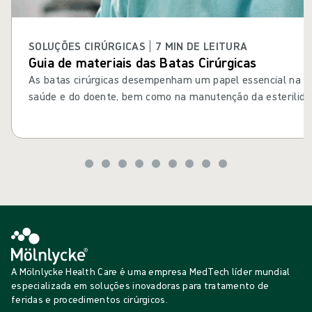
SOLUÇÕES CIRÚRGICAS | 7 MIN DE LEITURA
Guia de materiais das Batas Cirúrgicas
As batas cirúrgicas desempenham um papel essencial na pr
saúde e do doente, bem como na manutenção da esterilida
operatório.
Um dos aspetos fundamentais das batas cirúrgicas é o mate
propriedades técnicas. Os diferentes tipos de materiais apr
proteção, respirabilidade, resistência e conforto.
Compreender estas diferenças e realizar uma seleção ade
profissionais de saúde tomar decisões informadas, reforçar
infeção, otimizar os resultados cirúrgicos e promover a se
A Mölnlycke Health Care é uma empresa MedTech líder mundial
especializada em soluções inovadoras para tratamento de
feridas e procedimentos cirúrgicos.