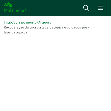
Ir para o conteúdo
Inicio
/
Conhecimento
/
Artigos
/
Recuperação da cirurgia laparoscópica e cuidados pós-
laparoscópicos
NESTE ARTIGO
Soluções cirúrgicas
|
3 min de leitura
Recuperação da cirurgia
laparoscópica e cuidados pós-
laparoscópicos
Doentes, profissionais de saúde e gestores hospitalares reconhecem
os benefícios do processo de recuperação após uma cirurgia
laparoscópica.