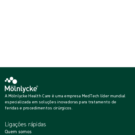
Mostrar {{ products.length }} de {{ total }}
{{productCard.CategoryName}}
{{productCard.ProductGroupName}}
Mostrar {{ products.length }} de {{ total }}
Mostrar mais
A carregar...
A Mölnlycke Health Care é uma empresa MedTech líder mundial
especializada em soluções inovadoras para tratamento de
feridas e procedimentos cirúrgicos.
Ligações rápidas
Quem somos