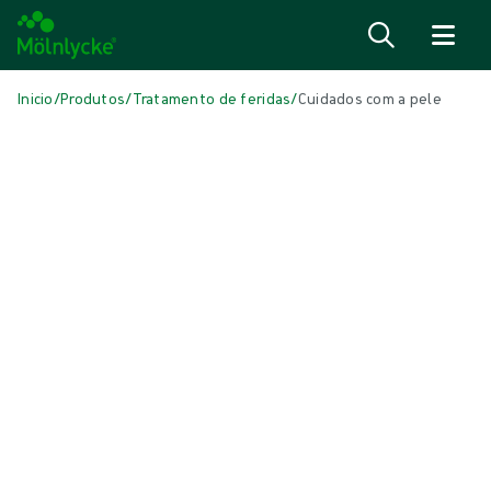
Ir para o conteúdo
Inicio
/
Produtos
/
Tratamento de feridas
/
Cuidados com a pele
Skip to products
Tratamento de feridas (41)
Mostrar tudo
Cuidados com a pele (1)
Esponjas e zaragatoas convencionais (1)
Fixação e compressão (6)
Lâminas de contacto com a ferida (3)
Limpeza de feridas (2)
Oxigenoterapia tópica (1)
Pensos antimicrobianos (5)
Pensos convencionais (3)
Pensos de alginato e fibras (3)
Pensos de espuma com rebordos (5)
Pensos de espuma sem rebordo (6)
Pensos para feridas cirúrgicas (1)
Pensos superabsorventes (1)