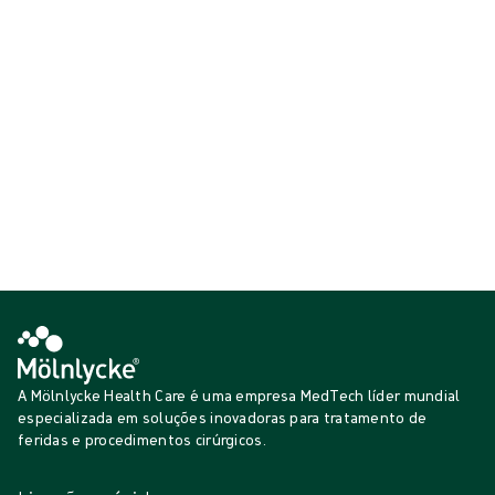
clinicamente comprovado que minimiza os danos na ferida e na pele
durante as mudanças de penso.
Mostrar {{ products.length }} de {{ total }}
{{productCard.CategoryName}}
{{productCard.ProductGroupName}}
Mostrar {{ products.length }} de {{ total }}
Mostrar mais
A carregar...
A Mölnlycke Health Care é uma empresa MedTech líder mundial
especializada em soluções inovadoras para tratamento de
feridas e procedimentos cirúrgicos.