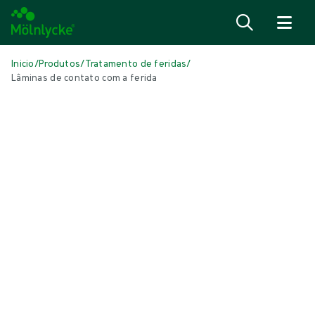
Ir para o conteúdo
Inicio
/
Produtos
/
Tratamento de feridas
/
Lâminas de contato com a ferida
Skip to products
Tratamento de feridas (41)
Mostrar tudo
Cuidados com a pele (1)
Esponjas e zaragatoas convencionais (1)
Fixação e compressão (6)
Lâminas de contacto com a ferida (3)
Limpeza de feridas (2)
Oxigenoterapia tópica (1)
Pensos antimicrobianos (5)
Pensos convencionais (3)
Pensos de alginato e fibras (3)
Pensos de espuma com rebordos (5)
Pensos de espuma sem rebordo (6)
Pensos para feridas cirúrgicas (1)