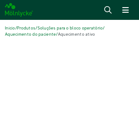
Ir para o conteúdo
Inicio
/
Produtos
/
Soluções para o bloco operatório
/
Aquecimento do paciente
/
Aquecimento ativo
Skip to products
Tratamento de feridas (41)
Mostrar tudo
Cuidados com a pele (1)
Esponjas e zaragatoas convencionais (1)
Fixação e compressão (6)
Lâminas de contacto com a ferida (3)
Limpeza de feridas (2)
Oxigenoterapia tópica (1)
Pensos antimicrobianos (5)
Pensos convencionais (3)
Pensos de alginato e fibras (3)
Pensos de espuma com rebordos (5)
Pensos de espuma sem rebordo (6)
Pensos para feridas cirúrgicas (1)