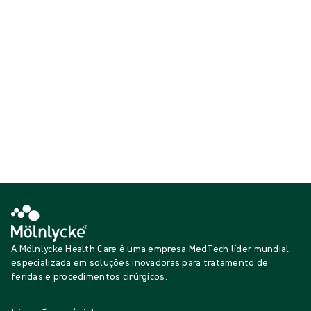
temperatura corporal associada à anestesia e a manter o conforto do
doente.
Mostrar {{ products.length }} de {{ total }}
{{productCard.CategoryName}}
{{productCard.ProductGroupName}}
Mostrar {{ products.length }} de {{ total }}
Mostrar mais
A carregar...
A Mölnlycke Health Care é uma empresa MedTech líder mundial
especializada em soluções inovadoras para tratamento de
feridas e procedimentos cirúrgicos.