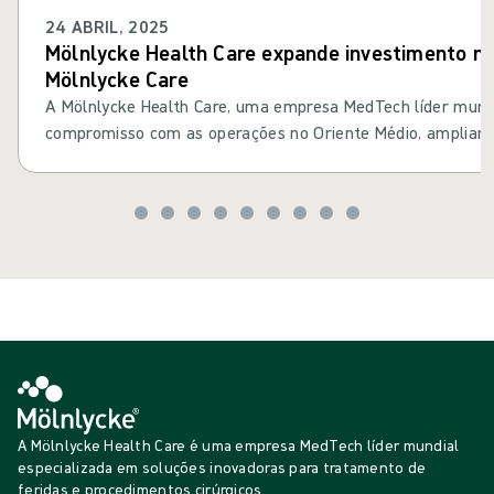
24 ABRIL, 2025
Mölnlycke Health Care expande investimento na
Mölnlycke Care
A Mölnlycke Health Care, uma empresa MedTech líder mundi
compromisso com as operações no Oriente Médio, ampliand
33,3% para 60% para se tornar acionista majoritária da Ta
joint venture com o Tamer Group, líder de mercado em dist
da Arábia Saudita.
A Mölnlycke Health Care é uma empresa MedTech líder mundial
especializada em soluções inovadoras para tratamento de
feridas e procedimentos cirúrgicos.