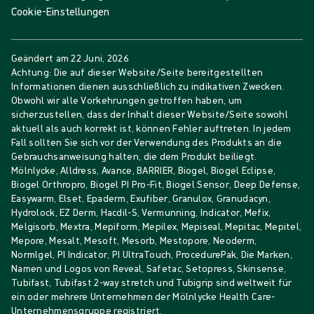
Cookie-Einstellungen
Geändert am
22 Juni, 2026
Achtung: Die auf dieser Website/Seite bereitgestellten
Informationen dienen ausschließlich zu indikativen Zwecken.
Obwohl wir alle Vorkehrungen getroffen haben, um
sicherzustellen, dass der Inhalt dieser Website/Seite sowohl
aktuell als auch korrekt ist, können Fehler auftreten. In jedem
Fall sollten Sie sich vor der Verwendung des Produkts an die
Gebrauchsanweisung halten, die dem Produkt beiliegt.
Mölnlycke, Alldress, Avance, BARRIER, Biogel, Biogel Eclipse,
Biogel Orthropro, Biogel PI Pro-Fit, Biogel Sensor, Deep Defense,
Easywarm, Elset, Epaderm, Exufiber, Granulox, Granudacyn,
Hydrolock, EZ Derm, Hacdil-S, Vermunning, Indicator, Mefix,
Melgisorb, Mextra, Mepiform, Mepilex, Mepiseal, Mepitac, Mepitel,
Mepore, Mesalt, Mesoft, Mesorb, Mestopore, Neoderm,
Normlgel, PI Indicator, PI UltraTouch, ProcedurePak, Die Marken,
Namen und Logos von Reveal, Safetac, Setopress, Skinsense,
Tubifast, Tubifast 2-way stretch und Tubigrip sind weltweit für
ein oder mehrere Unternehmen der Mölnlycke Health Care-
Unternehmensgruppe registriert.