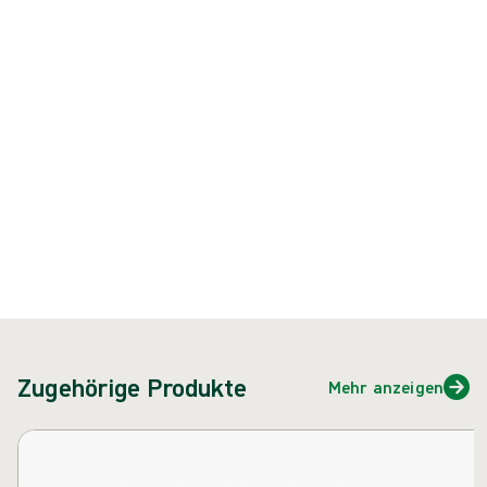
Feuchthaltung von Wunden.
Produkt: REF {{ store.currentProductVariant?.productId }}
{{ feature }}
Zertifiziert durch ISCC
FSC-zertifiziertes Papier
Kontakt
Zugehörige Produkte
Mehr anzeigen
Karussell überspringen