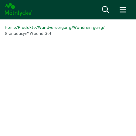
Zum Inhalt
Home
/
Produkte
/
Wundversorgung
/
Wundreinigung
/
Granudacyn® Wound Gel
Medien überspringen
Wundreinigung
Granudacyn® Wound Gel
Granudacyn® Wundgel ist ein gebrauchsfertiges, durchsichtiges Gel
zur Befeuchtung akuter und chronischer Wunden sowie zur