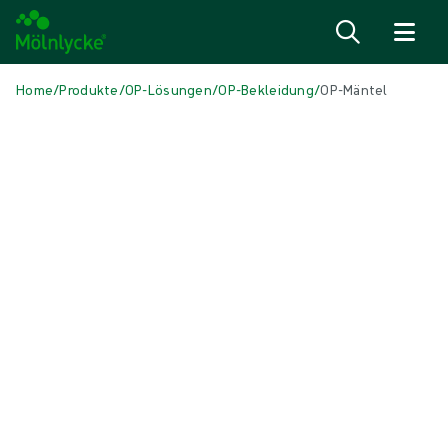
Zum Inhalt
Home
/
Produkte
/
OP-Lösungen
/
OP-Bekleidung
/
OP-Mäntel
Skip to products
Wundversorgung (40)
Mehr anzeigen
Alginate und Faserverbände (3)
Antimikrobielle Wundauflagen (6)
Fixierung und Kompressionstherapie (4)
Narbenbehandlung (1)
Natriumchlorid-Verbände (reinigend) (1)
Schaumverbände mit Haftrand (5)
Schaumverbände ohne Haftrand (5)
Stomaverbände (1)
Superabsorber (2)
Topische Sauerstofftherapie (1)
Unterdruck-Wundtherapie (2)
Verbände für chirurgische Inzisionen (1)
Wundkontaktauflagen und Filmverbände (3)