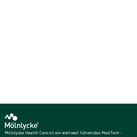
Atmungsaktive, weiche und geräuscharme Materialien helfen den
Anwender*innen, sich auf ihre Arbeit zu konzentrieren. Das gesamte
Sortiment kann in ProcedurePak® inkludiert werden und trägt zur
Kosteneffizienz, Nachhaltigkeit und einem angemessenen
Schutzniveau bei.
{{ products.length }} von {{ total }}
{{productCard.CategoryName}}
{{productCard.ProductGroupName}}
{{ products.length }} von {{ total }}
Mehr anzeigen
Wird geladen…
Mölnlycke Health Care ist ein weltweit führendes MedTech-