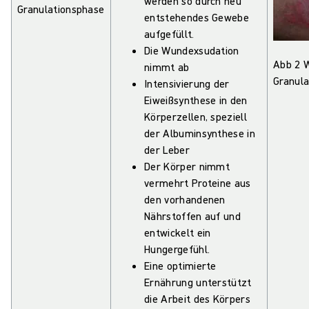
werden so durch neu
Granulationsphase
entstehendes Gewebe
aufgefüllt.
Die Wundexsudation
Abb 2 
nimmt ab
Granul
Intensivierung der
Eiweißsynthese in den
Körperzellen, speziell
der Albuminsynthese in
der Leber
Der Körper nimmt
vermehrt Proteine aus
den vorhandenen
Nährstoffen auf und
entwickelt ein
Hungergefühl.
Eine optimierte
Ernährung unterstützt
die Arbeit des Körpers