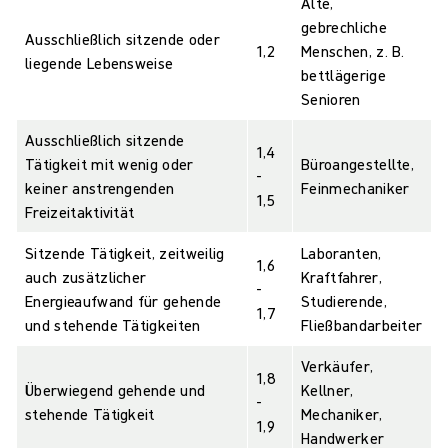
Alte,
gebrechliche
Ausschließlich sitzende oder
1,2
Menschen, z. B.
liegende Lebensweise
bettlägerige
Senioren
Ausschließlich sitzende
1,4
Tätigkeit mit wenig oder
Büroangestellte,
-
keiner anstrengenden
Feinmechaniker
1,5
Freizeitaktivität
Sitzende Tätigkeit, zeitweilig
Laboranten,
1,6
auch zusätzlicher
Kraftfahrer,
-
Energieaufwand für gehende
Studierende,
1,7
und stehende Tätigkeiten
Fließbandarbeiter
Verkäufer,
1,8
Überwiegend gehende und
Kellner,
-
stehende Tätigkeit
Mechaniker,
1,9
Handwerker