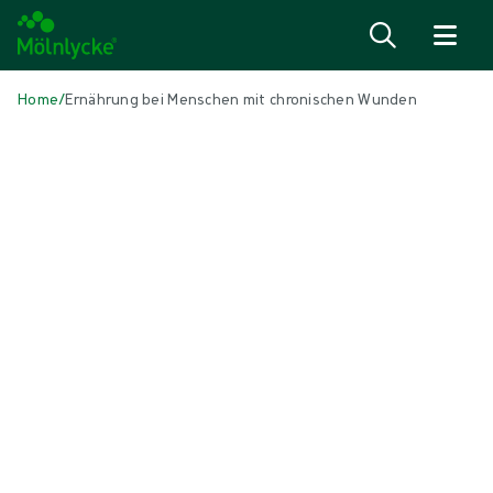
Zum Inhalt
Home
/
Ernährung bei Menschen mit chronischen Wunden
IN DIESEM ARTIKEL
Wundversorgung
|
1 min Lesedauer
Ernährung bei Menschen mit
chronischen Wunden