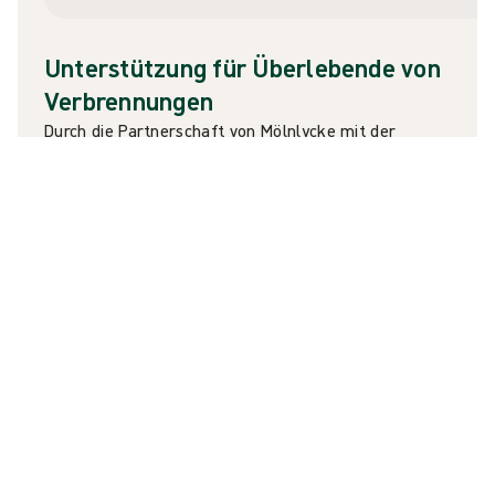
Unterstützung für Überlebende von
Verbrennungen
Durch
die Partnerschaft von Mölnlycke
mit der
Phoenix Society for Burn Survivors können wir
Ressourcen und Wissen zur Verfügung stellen, die für
eine erfolgreiche Genesung von Verbrennungen
erforderlich sind, wo immer
Sie sich befinden, und
sicherstellen, dass kein Überlebender die Härte der
Genesung in Isolation erleben muss
.
Lesen Sie mehr auf der Website der Phoenix
Society