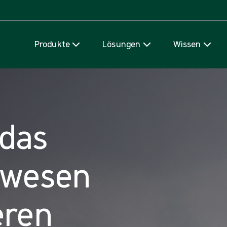
Zum Inhalt
Produkte
Lösungen
Wissen
das
swesen
eren