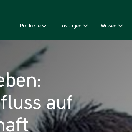
Zum Inhalt
Produkte
Lösungen
Wissen
eben:
nfluss auf
haft