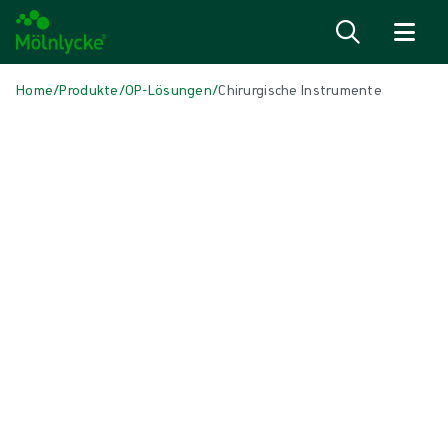
Zum Inhalt
Home
/
Produkte
/
OP-Lösungen
/
Chirurgische Instrumente
Skip to products
Wundversorgung (40)
Mehr anzeigen
Alginate und Faserverbände (3)
Antimikrobielle Wundauflagen (6)
Fixierung und Kompressionstherapie (4)
Narbenbehandlung (1)
Natriumchlorid-Verbände (reinigend) (1)
Schaumverbände mit Haftrand (5)
Schaumverbände ohne Haftrand (5)
Stomaverbände (1)
Superabsorber (2)
Topische Sauerstofftherapie (1)
Unterdruck-Wundtherapie (2)
Verbände für chirurgische Inzisionen (1)
Wundkontaktauflagen und Filmverbände (3)