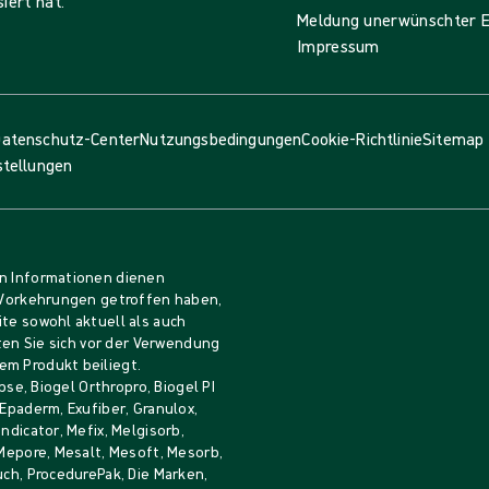
iert hat.
Meldung unerwünschter E
Impressum
atenschutz-Center
Nutzungsbedingungen
Cookie-Richtlinie
Sitemap
stellungen
en Informationen dienen
e Vorkehrungen getroffen haben,
ite sowohl aktuell als auch
lten Sie sich vor der Verwendung
em Produkt beiliegt.
pse, Biogel Orthropro, Biogel PI
 Epaderm, Exufiber, Granulox,
ndicator, Mefix, Melgisorb,
 Mepore, Mesalt, Mesoft, Mesorb,
uch, ProcedurePak, Die Marken,