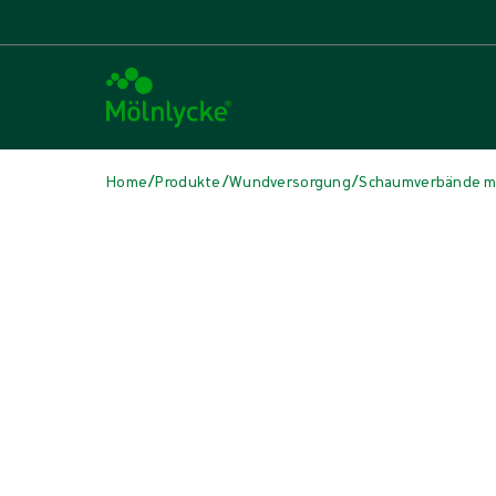
/
/
/
Home
Produkte
Wundversorgung
Schaumverbände mi
Medien überspringen
Schaumverbände mit Haftrand