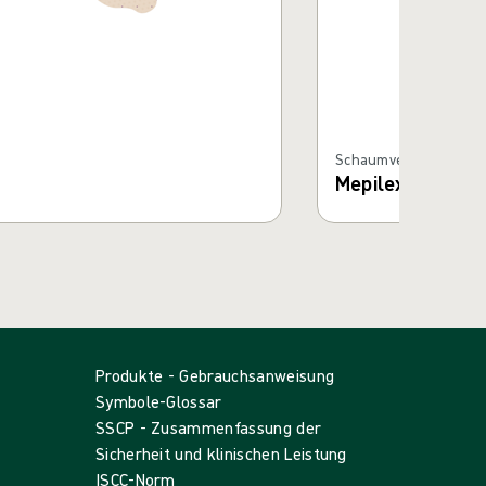
Schaumverbände mit 
Mepilex® Border
Produkte - Gebrauchsanweisung
Symbole-Glossar
SSCP - Zusammenfassung der
Sicherheit und klinischen Leistung
ISCC-Norm