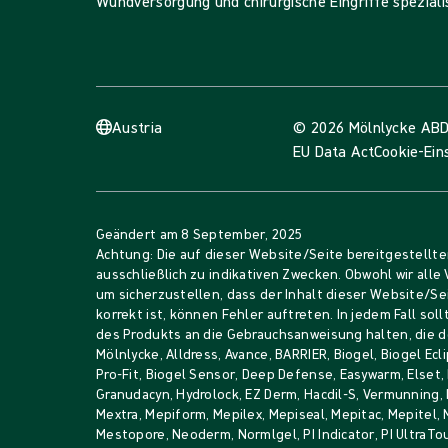
Wundversorgung und chirurgische Eingriffe spezialis
Austria
© 2026 Mölnlycke AB
D
EU Data Act
Cookie-Ein
Geändert am
8 September, 2025
Achtung: Die auf dieser Website/Seite bereitgestellt
ausschließlich zu indikativen Zwecken. Obwohl wir all
um sicherzustellen, dass der Inhalt dieser Website/Se
korrekt ist, können Fehler auftreten. In jedem Fall sol
des Produkts an die Gebrauchsanweisung halten, die d
Mölnlycke, Alldress, Avance, BARRIER, Biogel, Biogel Ecli
Pro-Fit, Biogel Sensor, Deep Defense, Easywarm, Elset,
Granudacyn, Hydrolock, EZ Derm, Hacdil-S, Vermunning, I
Mextra, Mepiform, Mepilex, Mepiseal, Mepitac, Mepitel,
Mestopore, Neoderm, Normlgel, PI Indicator, PI UltraTo