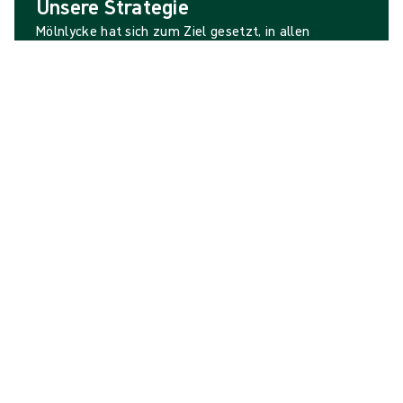
Unsere Strategie
Mölnlycke hat sich zum Ziel gesetzt, in allen
Segmenten und Regionen, in denen das Unternehmen
tätig ist, Marktführer zu werden. Dieses Ziel basiert
auf einem starken Markenportfolio sowie einer
starken Tradition von Innovationen, die auf
Kundenerkenntnissen beruhen und das Leben der
Menschen und des Planeten verbessern.
mehr erfahren
Eine strategische Priorität
Nachhaltigkeit liegt uns
am Herzen