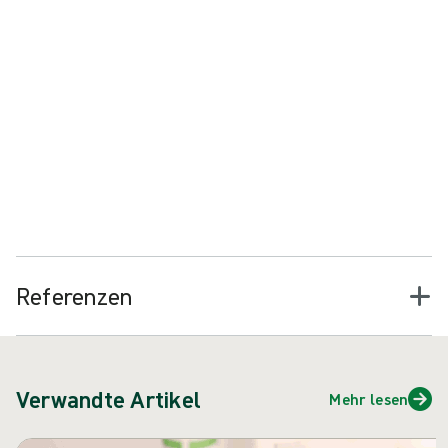
Problemmanagement: Entfernung von devitalisiertem
Gewebe und Ablagerungen, um gesundes Granulations- und
Epithelgewebe zu bilden
Die M.O.I.S.T.-Prinzipien können auf eine Reihe von chronischen
Wunden angewendet werden, einschließlich VLUs, und es hat sich
gezeigt, dass die Anwendung von M.O.I.S.T. solchen Wunden hilft,
"Fortschritte in Richtung Heilung zu machen oder eine
16
vollständige Heilung zu erreichen".
Referenzen
Verwandte Artikel
Mehr lesen