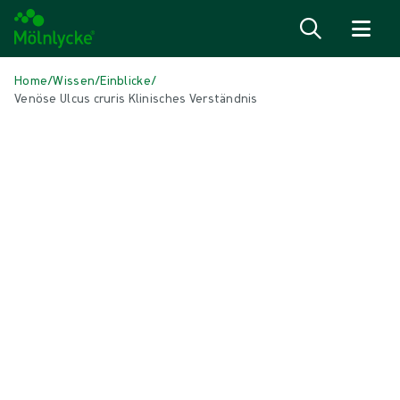
Zum Inhalt
Home
/
Wissen
/
Einblicke
/
Venöse Ulcus cruris Klinisches Verständnis
IN DIESEM ARTIKEL
Wundversorgung
|
5 min Lesedauer
Venöse Beingeschwüre: Klinisches
Verständnis und Epidemiologie
Venöse Beingeschwüre und chronische venöse Insuffizienz stellen
weltweit ein erhebliches Gesundheitsproblem dar. Die
Kompressionstherapie ist der Schlüssel zu einer erfolgreichen
Behandlung¹.