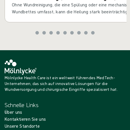
man verwenden sollte
Ohne Wundreinigung, die eine Spülung oder eine mechanisc
Wundbettes umfasst, kann die Heilung stark beeinträchtigt
Aspekt der Wundversorgung ist der erste Schritt, um den n
zu fördern.
Mölnlycke Health Care ist ein weltweit führendes MedTech-
Unternehmen, das sich auf innovative Lösungen für die
Wundversorgung und chirurgische Eingriffe spezialisiert hat.
Schnelle Links
Über uns
Kontaktieren Sie uns
Unsere Standorte