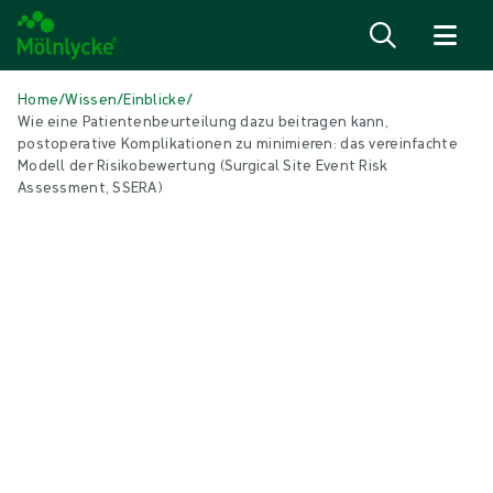
Zum Inhalt
Home
/
Wissen
/
Einblicke
/
Wie eine Patientenbeurteilung dazu beitragen kann,
postoperative Komplikationen zu minimieren: das vereinfachte
Modell der Risikobewertung (Surgical Site Event Risk
Assessment, SSERA)
IN DIESEM ARTIKEL
Wundversorgung
|
5 min Lesedauer
Wie eine Patientenbeurteilung dazu
beitragen kann, postoperative
Komplikationen zu minimieren: das
vereinfachte Modell der
Risikobewertung (Surgical Site Event
Risk Assessment, SSERA)
In diesem Artikel wird der klinische und wirtschaftliche Wert einer