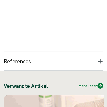
• Komplikationen an der Operationsstelle zu reduzieren
• die Heilung zu fördern
• die Mobilität des Patienten zu gewährleisten
Es ist indiziert für die Anwendung nach orthopädischen,
kardiothorakalen, gynäkologischen, gefässchirurgischen und
angiologischen und allgemeinen/kolorektalen Behandlungen.
References
Verwandte Artikel
Mehr lesen
Karussell überspringen